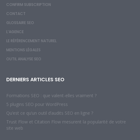
CONFIRM SUBSCRIPTION
CONTACT
GLOSSAIRE SEO
L’AGENCE
LE RÉFÉRENCEMENT NATUREL
MENTIONS LÉGALES
OUTIL ANALYSE SEO
DERNIERS ARTICLES SEO
Formations SEO : que valent-elles vraiment ?
5 plugins SEO pour WordPress
Qu’est ce qu’un outil d’audits SEO en ligne ?
Trust Flow et Citation Flow mesurent la popularité de votre
site web