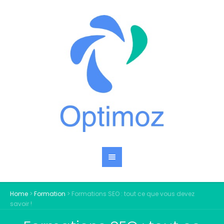
Home
>
Formation
>
Formations SEO : tout ce que vous devez
savoir !