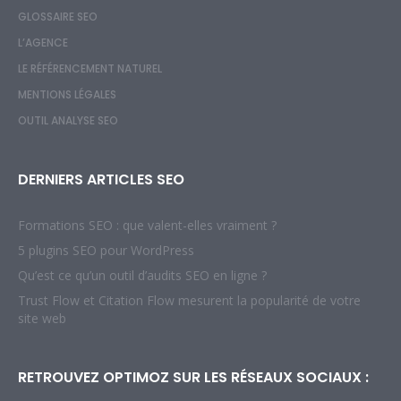
GLOSSAIRE SEO
L’AGENCE
LE RÉFÉRENCEMENT NATUREL
MENTIONS LÉGALES
OUTIL ANALYSE SEO
DERNIERS ARTICLES SEO
Formations SEO : que valent-elles vraiment ?
5 plugins SEO pour WordPress
Qu’est ce qu’un outil d’audits SEO en ligne ?
Trust Flow et Citation Flow mesurent la popularité de votre
site web
RETROUVEZ OPTIMOZ SUR LES RÉSEAUX SOCIAUX :