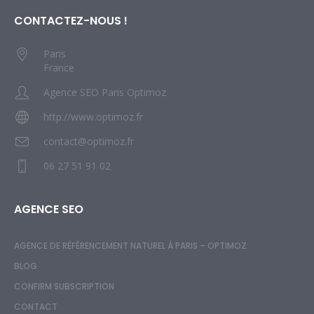
CONTACTEZ-NOUS !
Paris
France
Agence SEO Paris Optimoz
http://www.optimoz.fr
contact@optimoz.fr
06 27 51 91 02
AGENCE SEO
AGENCE DE RÉFÉRENCEMENT NATUREL À PARIS – OPTIMOZ
BLOG
CONFIRM SUBSCRIPTION
CONTACT