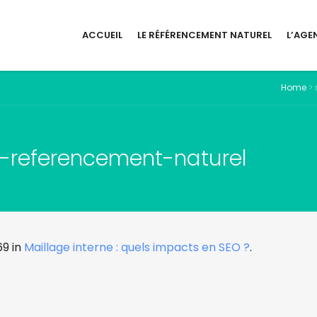
ACCUEIL
LE RÉFÉRENCEMENT NATUREL
L’AGE
Home
>
e-referencement-naturel
9 in
Maillage interne : quels impacts en SEO ?
.