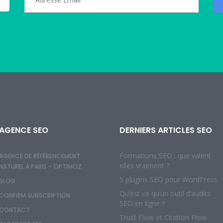
AGENCE SEO
DERNIERS ARTICLES SEO
Formations SEO : que valent-
AGENCE DE RÉFÉRENCEMENT
elles vraiment ?
NATUREL À PARIS – OPTIMOZ
5 plugins SEO pour WordPress
BLOG
Qu’est ce qu’un outil d’audits
CONFIRM SUBSCRIPTION
SEO en ligne ?
CONTACT
Trust Flow et Citation Flow