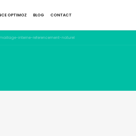
NCE OPTIMOZ
BLOG
CONTACT
maillage-interne-referencement-naturel