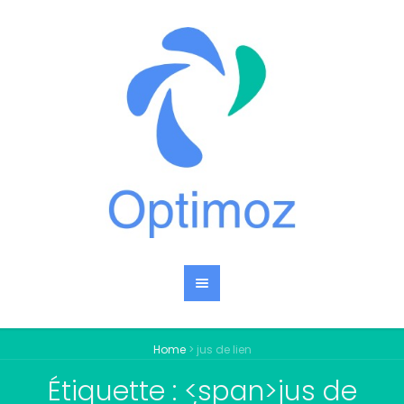
Home
>
jus de lien
Étiquette : <span>jus de