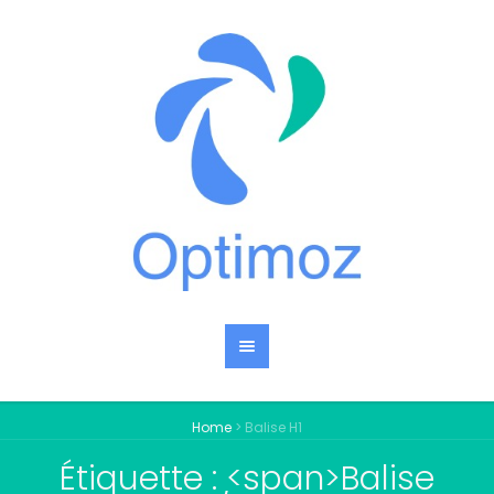
Home
>
Balise H1
Étiquette : <span>Balise