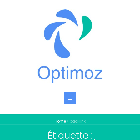
Home
>
backlink
Étiquette :