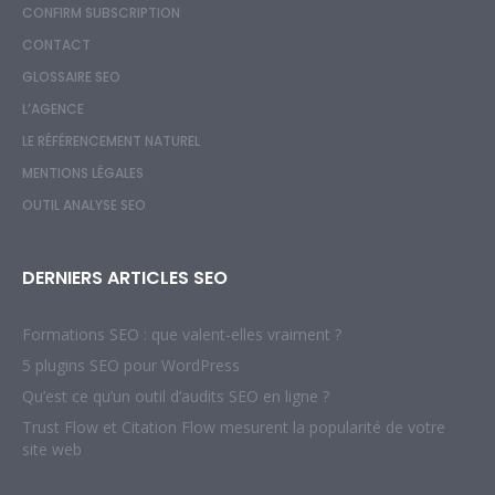
CONFIRM SUBSCRIPTION
CONTACT
GLOSSAIRE SEO
L’AGENCE
LE RÉFÉRENCEMENT NATUREL
MENTIONS LÉGALES
OUTIL ANALYSE SEO
DERNIERS ARTICLES SEO
Formations SEO : que valent-elles vraiment ?
5 plugins SEO pour WordPress
Qu’est ce qu’un outil d’audits SEO en ligne ?
Trust Flow et Citation Flow mesurent la popularité de votre
site web