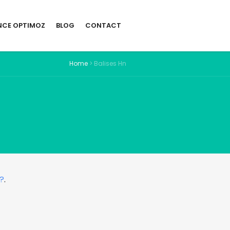
NCE OPTIMOZ
BLOG
CONTACT
Home
>
Balises Hn
?
.