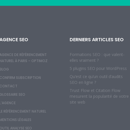
AGENCE SEO
DERNIERS ARTICLES SEO
Formations SEO : que valent-
AGENCE DE RÉFÉRENCEMENT
elles vraiment ?
NATUREL À PARIS – OPTIMOZ
5 plugins SEO pour WordPress
BLOG
Qu’est ce qu’un outil d’audits
CONFIRM SUBSCRIPTION
SEO en ligne ?
CONTACT
Trust Flow et Citation Flow
GLOSSAIRE SEO
mesurent la popularité de votre
site web
L’AGENCE
LE RÉFÉRENCEMENT NATUREL
MENTIONS LÉGALES
OUTIL ANALYSE SEO