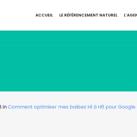
ACCUEIL
LE RÉFÉRENCEMENT NATUREL
L’AGE
 in
Comment optimiser mes balises H1 à H6 pour Google 