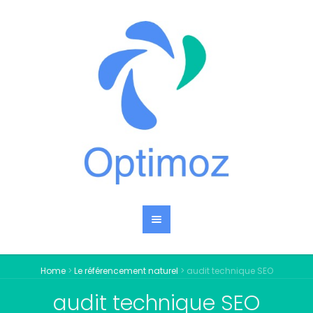
Home
>
Le référencement naturel
>
audit technique SEO
audit technique SEO