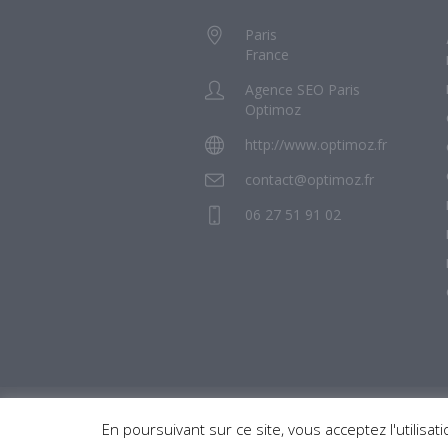
Paris
France
Agence SEO Paris
Optimoz
http://www.optimoz.fr
contact@optimoz.fr
06 27 51 91 02
Optimoz © 2020 / Tous droits réservés
En poursuivant sur ce site, vous acceptez l'utilisa