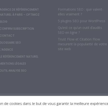
Formations SEO : que valent-
AGENCE DE RÉFÉRENCEMENT
elles vraiment ?
NATUREL À PARIS – OPTIMOZ
5 plugins SEO pour WordPress
BLOG
Qu’est ce qu’un outil d’audits
CONFIRM SUBSCRIPTION
SEO en ligne ?
CONTACT
Trust Flow et Citation Flow
GLOSSAIRE SEO
mesurent la popularité de votre
site web
L’AGENCE
LE RÉFÉRENCEMENT NATUREL
MENTIONS LÉGALES
OUTIL ANALYSE SEO
tion de cookies dans le but de vous garantir la meilleure expérienc