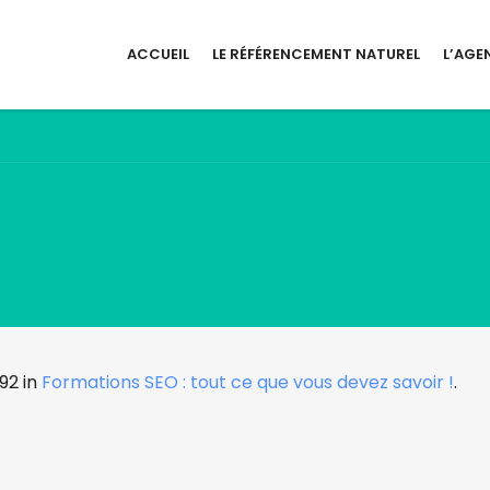
ACCUEIL
LE RÉFÉRENCEMENT NATUREL
L’AGE
92 in
Formations SEO : tout ce que vous devez savoir !
.