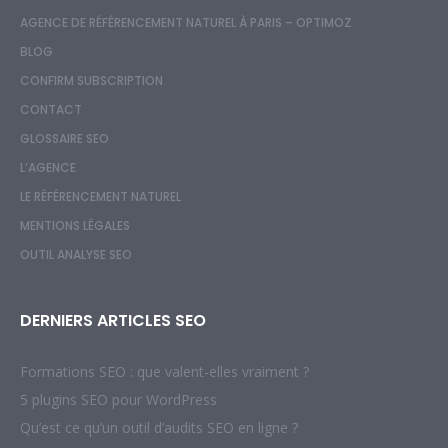
AGENCE DE RÉFÉRENCEMENT NATUREL À PARIS – OPTIMOZ
BLOG
CONFIRM SUBSCRIPTION
CONTACT
GLOSSAIRE SEO
L’AGENCE
LE RÉFÉRENCEMENT NATUREL
MENTIONS LÉGALES
OUTIL ANALYSE SEO
DERNIERS ARTICLES SEO
Formations SEO : que valent-elles vraiment ?
5 plugins SEO pour WordPress
Qu’est ce qu’un outil d’audits SEO en ligne ?