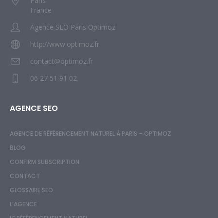
Paris
France
Agence SEO Paris Optimoz
http://www.optimoz.fr
contact@optimoz.fr
06 27 51 91 02
AGENCE SEO
AGENCE DE RÉFÉRENCEMENT NATUREL À PARIS – OPTIMOZ
BLOG
CONFIRM SUBSCRIPTION
CONTACT
GLOSSAIRE SEO
L’AGENCE